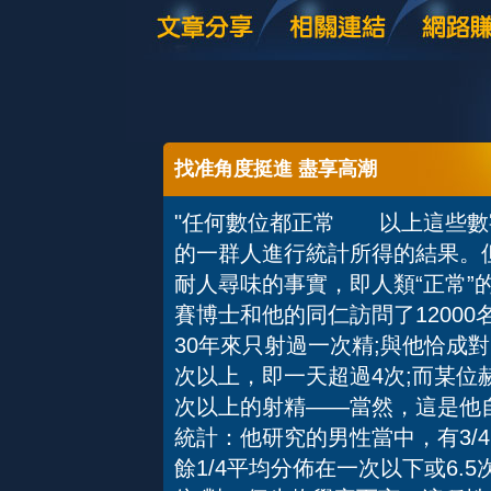
找准角度挺進 盡享高潮
"任何數位都正常 以上這些數
的一群人進行統計所得的結果。
耐人尋味的事實，即人類“正常
賽博士和他的同仁訪問了1200
30年來只射過一次精;與他恰成
次以上，即一天超過4次;而某位
次以上的射精——當然，這是他
統計：他研究的男性當中，有3/4
餘1/4平均分佈在一次以下或6.